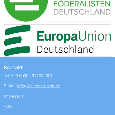
Kontakt
Tel: +49 (0)30 - 921014001
E-Mail:
info(at)europa-union.de
Impressum
AGB