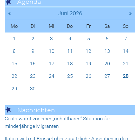
Agenda
«
»
Juni 2026
Mo
Di
Mi
Do
Fr
Sa
So
1
2
3
4
5
6
7
8
9
10
11
12
13
14
15
16
17
18
19
20
21
22
23
24
25
26
27
28
29
30
Nachrichten
Ceuta warnt vor einer „unhaltbaren“ Situation für
minderjährige Migranten
Italien will mit Brüssel über zusätzliche Ausgaben in den