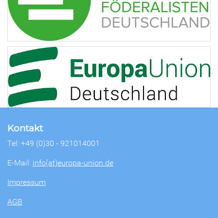
Kontakt
Tel: +49 (0)30 - 921014001
E-Mail:
info(at)europa-union.de
Impressum
AGB