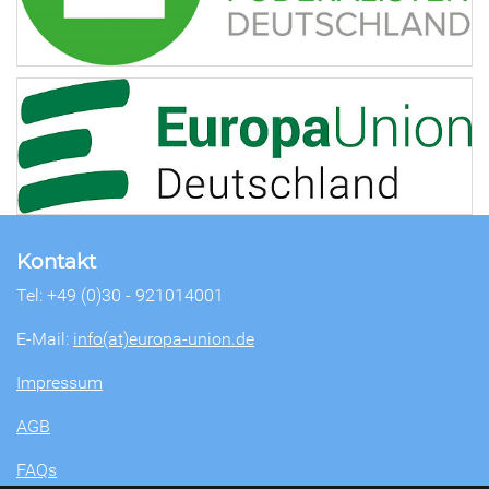
Kontakt
Tel: +49 (0)30 - 921014001
E-Mail:
info(at)europa-union.de
Impressum
AGB
FAQs