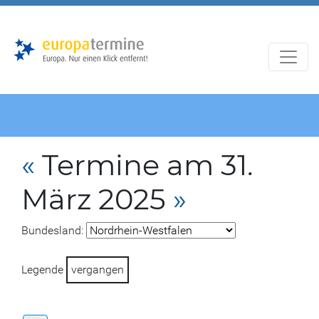
Zur
Zum
Hauptnavigation
Hauptbereich
«
Termine am 31.
März 2025
»
Bundesland:
Legende
vergangen