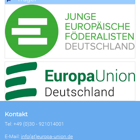
Kontakt
Tel: +49 (0)30 - 921014001
E-Mail:
info(at)europa-union.de