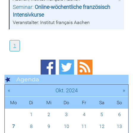
Seminar:
Online-wöchentliche französisch
Intensivkurse
Veranstalter: Institut français Aachen
1
Agenda
«
»
Okt. 2024
Mo
Di
Mi
Do
Fr
Sa
So
1
2
3
4
5
6
7
8
9
10
11
12
13