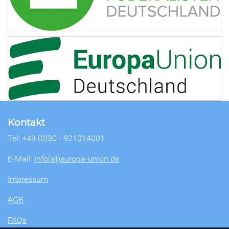
Kontakt
Tel: +49 (0)30 - 921014001
E-Mail:
info(at)europa-union.de
Impressum
AGB
FAQs