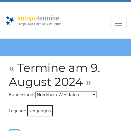
Zur
Zum
Hauptnavigation
Hauptbereich
«
Termine am 9.
August 2024
»
Bundesland:
Legende
vergangen