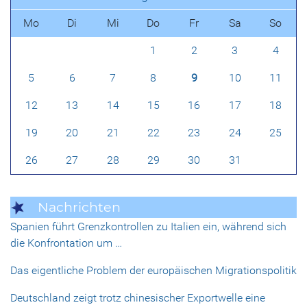
Mo
Di
Mi
Do
Fr
Sa
So
1
2
3
4
5
6
7
8
9
10
11
12
13
14
15
16
17
18
19
20
21
22
23
24
25
26
27
28
29
30
31
Nachrichten
Spanien führt Grenzkontrollen zu Italien ein, während sich
die Konfrontation um …
Das eigentliche Problem der europäischen Migrationspolitik
Deutschland zeigt trotz chinesischer Exportwelle eine