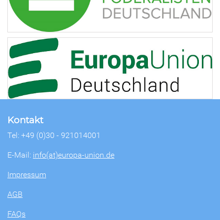
Kontakt
Tel: +49 (0)30 - 921014001
E-Mail:
info(at)europa-union.de
Impressum
AGB
FAQs