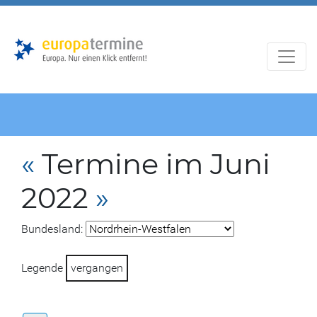
Zur
Zum
Hauptnavigation
Hauptbereich
«
Termine im Juni
2022
»
Bundesland:
Legende
vergangen