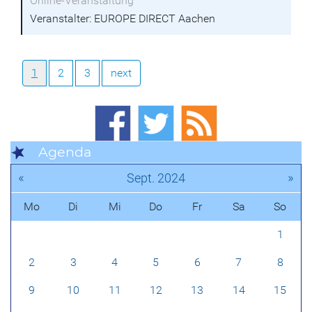
Online-Veranstaltung
Veranstalter: EUROPE DIRECT Aachen
1
2
3
next
Agenda
«
»
Sept. 2024
Mo
Di
Mi
Do
Fr
Sa
So
1
2
3
4
5
6
7
8
9
10
11
12
13
14
15