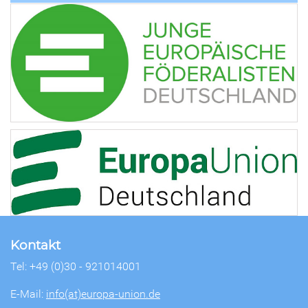
Kontakt
Tel: +49 (0)30 - 921014001
E-Mail:
info(at)europa-union.de