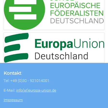
Kontakt
Tel: +49 (0)30 - 921014001
E-Mail:
info(at)europa-union.de
Impressum