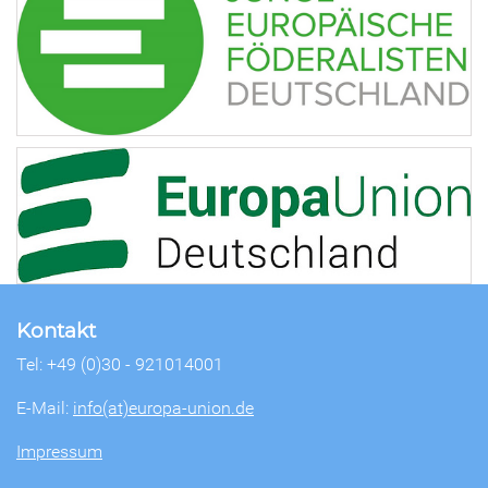
Kontakt
Tel: +49 (0)30 - 921014001
E-Mail:
info(at)europa-union.de
Impressum