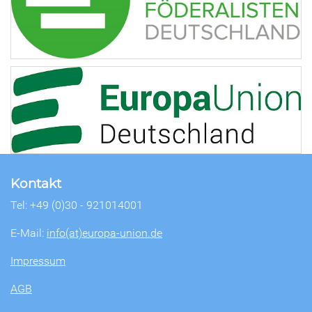
Kontakt
Tel: +49 (0)30 - 921014001
E-Mail:
info(at)europa-union.de
Impressum
AGB