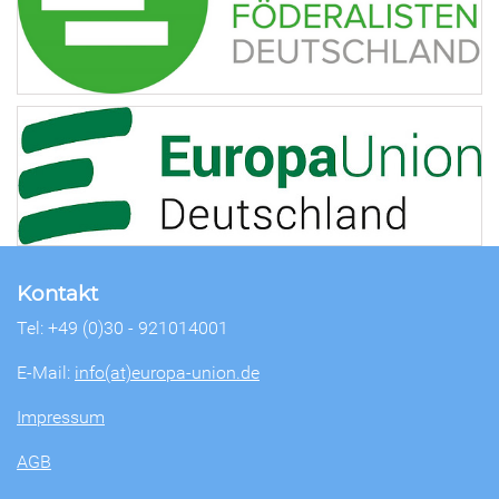
Kontakt
Tel: +49 (0)30 - 921014001
E-Mail:
info(at)europa-union.de
Impressum
AGB