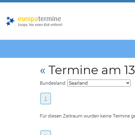
Zur
Zum
Hauptnavigation
Hauptbereich
«
Termine am 1
Bundesland:
1
Für diesen Zeitraum wurden keine Termine 