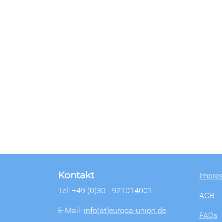
Kontakt
Impre
Tel: +49 (0)30 - 921014001
AGB
E-Mail:
info(at)europa-union.de
FAQs