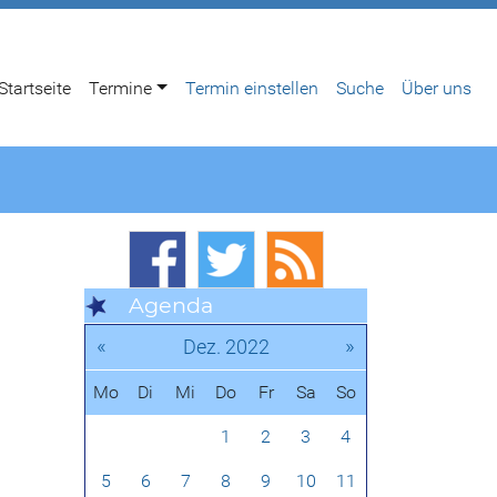
Startseite
Termine
Termin einstellen
Suche
Über uns
Agenda
«
»
Dez. 2022
Mo
Di
Mi
Do
Fr
Sa
So
1
2
3
4
5
6
7
8
9
10
11