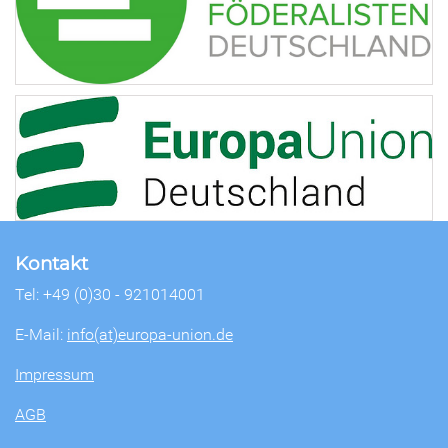
Kontakt
Tel: +49 (0)30 - 921014001
E-Mail:
info(at)europa-union.de
Impressum
AGB