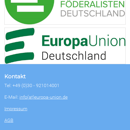
Kontakt
Tel: +49 (0)30 - 921014001
E-Mail:
info(at)europa-union.de
Impressum
AGB