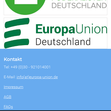
Kontakt
Tel: +49 (0)30 - 921014001
E-Mail:
info(at)europa-union.de
Impressum
AGB
FAQs