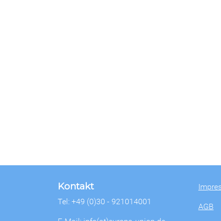
Kontakt
Impre
Tel: +49 (0)30 - 921014001
AGB