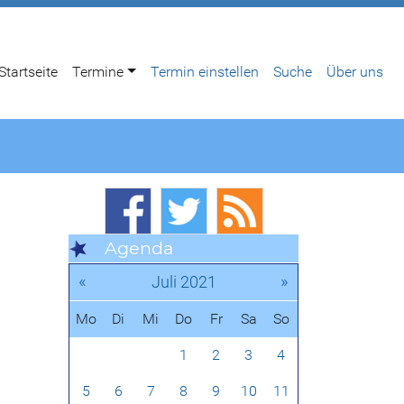
Startseite
Termine
Termin einstellen
Suche
Über uns
Agenda
«
»
Juli 2021
Mo
Di
Mi
Do
Fr
Sa
So
1
2
3
4
5
6
7
8
9
10
11