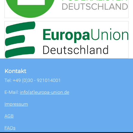
Kontakt
Tel: +49 (0)30 - 921014001
E-Mail:
info(at)europa-union.de
Impressum
AGB
FAQs