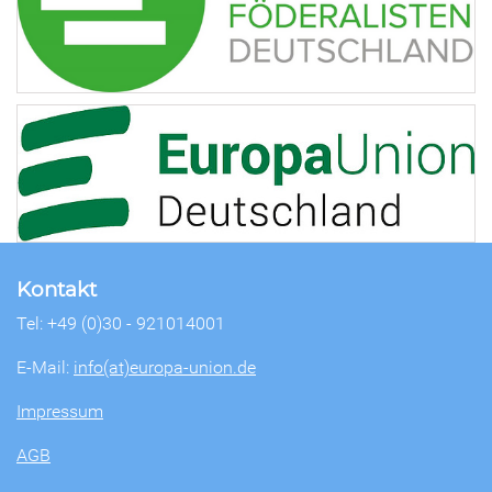
Kontakt
Tel: +49 (0)30 - 921014001
E-Mail:
info(at)europa-union.de
Impressum
AGB