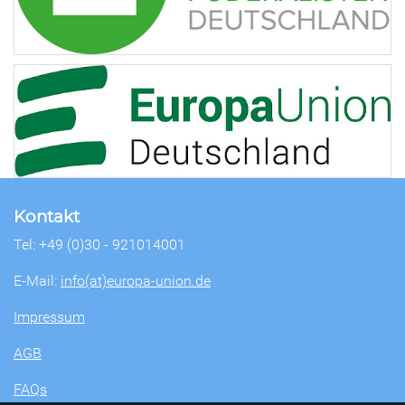
Kontakt
Tel: +49 (0)30 - 921014001
E-Mail:
info(at)europa-union.de
Impressum
AGB
FAQs