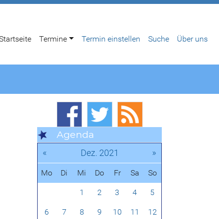
Startseite
Termine
Termin einstellen
Suche
Über uns
Agenda
«
»
Dez. 2021
Mo
Di
Mi
Do
Fr
Sa
So
1
2
3
4
5
6
7
8
9
10
11
12