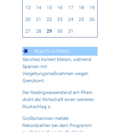
13
14
15
16
17
18
19
20
21
22
23
24
25
26
27
28
29
30
31
Nachrichten
Sánchez kontert Meloni, während
Spanien mit
Vergeltungsmaßnahmen wegen
Grenzkont…
Der Niedrigwasserstand am Rhein
droht der Wirtschaft einen weiteren
Rückschlag z…
Großbritannien meldet
Rekordzahlen bei dem Programm