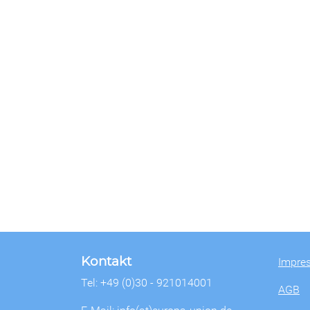
Kontakt
Impre
Tel: +49 (0)30 - 921014001
AGB