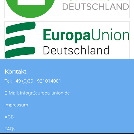
Kontakt
Tel: +49 (0)30 - 921014001
E-Mail:
info(at)europa-union.de
Impressum
AGB
FAQs