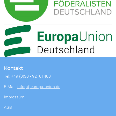
Kontakt
Tel: +49 (0)30 - 921014001
E-Mail:
info(at)europa-union.de
Impressum
AGB