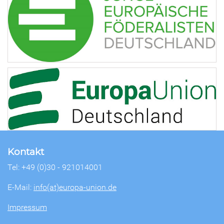
Kontakt
Tel: +49 (0)30 - 921014001
E-Mail:
info(at)europa-union.de
Impressum