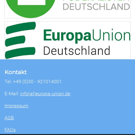
Kontakt
Tel: +49 (0)30 - 921014001
E-Mail:
info(at)europa-union.de
Impressum
AGB
FAQs