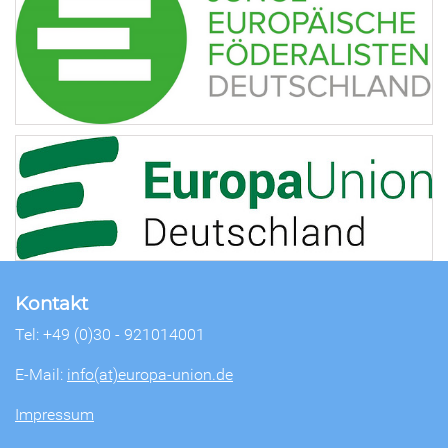
Kontakt
Tel: +49 (0)30 - 921014001
E-Mail:
info(at)europa-union.de
Impressum