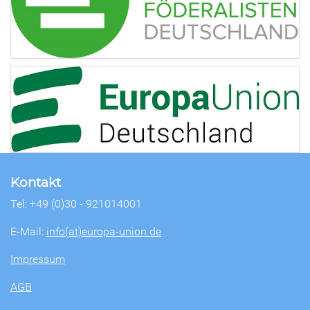
Kontakt
Tel: +49 (0)30 - 921014001
E-Mail:
info(at)europa-union.de
Impressum
AGB