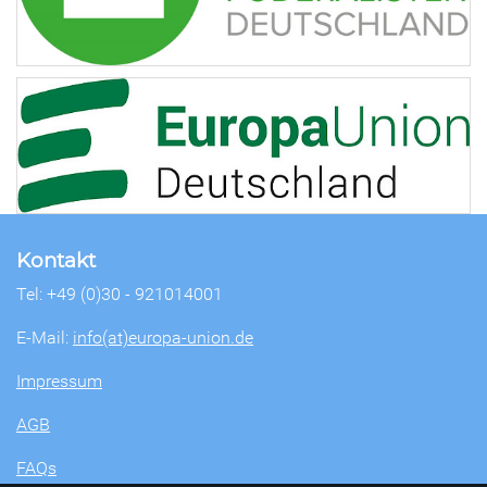
Kontakt
Tel: +49 (0)30 - 921014001
E-Mail:
info(at)europa-union.de
Impressum
AGB
FAQs