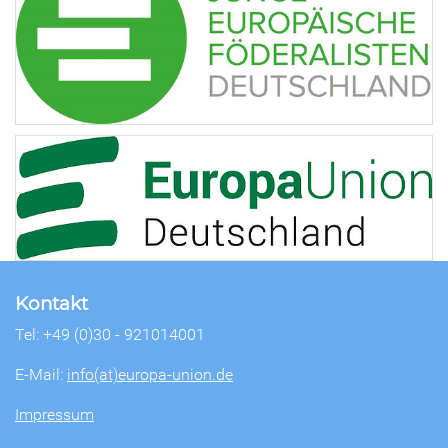
Kontakt
Tel: +49 (0)30 - 921014001
E-Mail:
info(at)europa-union.de
Impressum