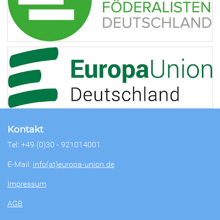
Kontakt
Tel: +49 (0)30 - 921014001
E-Mail:
info(at)europa-union.de
Impressum
AGB