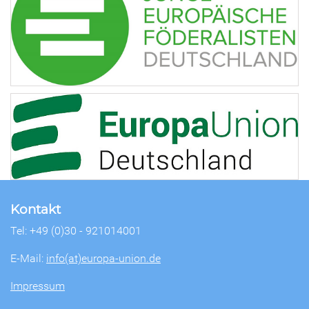
Kontakt
Tel: +49 (0)30 - 921014001
E-Mail:
info(at)europa-union.de
Impressum