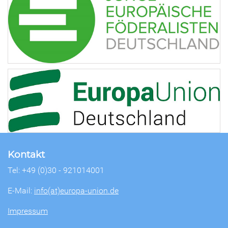
Kontakt
Tel: +49 (0)30 - 921014001
E-Mail:
info(at)europa-union.de
Impressum