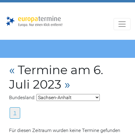
Zur
Zum
Hauptnavigation
Hauptbereich
«
Termine am 6.
Juli 2023
»
Bundesland:
1
Für diesen Zeitraum wurden keine Termine gefunden