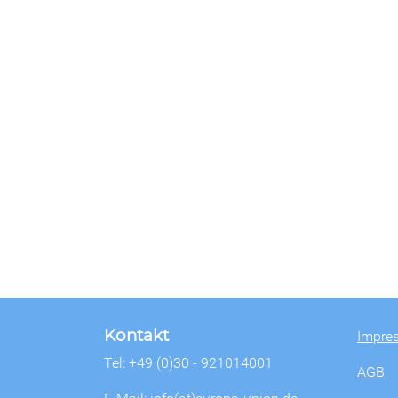
Kontakt
Impre
Tel: +49 (0)30 - 921014001
AGB