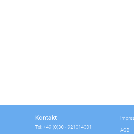
Kontakt
Impre
Tel: +49 (0)30 - 921014001
AGB