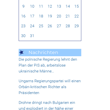
9
10
11
12
13
14
15
16
17
18
19
20
21
22
23
24
25
26
27
28
29
30
31
Nachrichten
Die polnische Regierung lehnt den
Plan der PiS ab, arbeitslose
ukrainische Männe…
Ungarns Regierungspartei will einen
Orbán-kritischen Richter als
Präsidenten
Drohne dringt nach Bulgarien ein
und explodiert in der Nähe einer