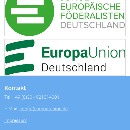
Kontakt
Tel: +49 (0)30 - 921014001
E-Mail:
info(at)europa-union.de
Impressum