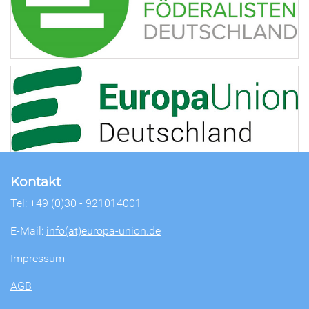
Kontakt
Tel: +49 (0)30 - 921014001
E-Mail:
info(at)europa-union.de
Impressum
AGB