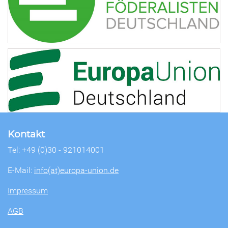
Kontakt
Tel: +49 (0)30 - 921014001
E-Mail:
info(at)europa-union.de
Impressum
AGB