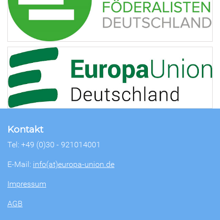
Kontakt
Tel: +49 (0)30 - 921014001
E-Mail:
info(at)europa-union.de
Impressum
AGB