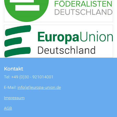
Kontakt
Tel: +49 (0)30 - 921014001
E-Mail:
info(at)europa-union.de
Impressum
AGB