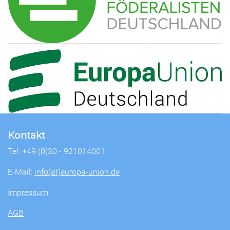
Kontakt
Tel: +49 (0)30 - 921014001
E-Mail:
info(at)europa-union.de
Impressum
AGB