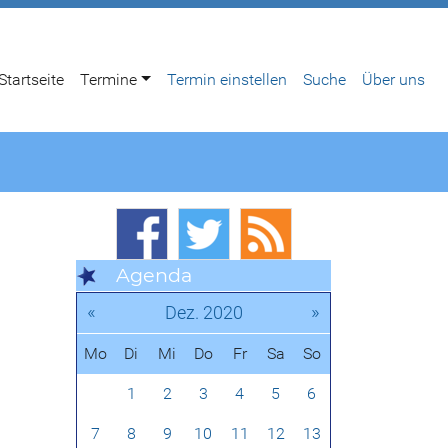
Startseite
Termine
Termin einstellen
Suche
Über uns
Agenda
«
»
Dez. 2020
Mo
Di
Mi
Do
Fr
Sa
So
1
2
3
4
5
6
7
8
9
10
11
12
13