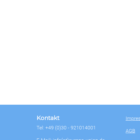
Kontakt
Impre
Tel: +49 (0)30 - 921014001
AGB