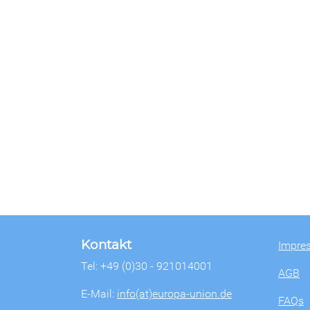
Kontakt
Impre
Tel: +49 (0)30 - 921014001
AGB
E-Mail:
info(at)europa-union.de
FAQs