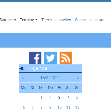
Startseite
Termine
Termin einstellen
Suche
Über uns
Agenda
«
»
Dez. 2021
Mo
Di
Mi
Do
Fr
Sa
So
1
2
3
4
5
6
7
8
9
10
11
12