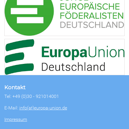
Kontakt
Tel: +49 (0)30 - 921014001
E-Mail:
info(at)europa-union.de
Impressum