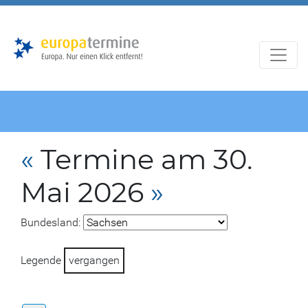
Zur
Zum
Hauptnavigation
Hauptbereich
«
Termine am 30.
Mai 2026
»
Bundesland:
Legende
vergangen