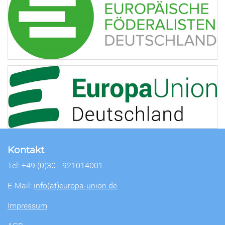
Kontakt
Tel: +49 (0)30 - 921014001
E-Mail:
info(at)europa-union.de
Impressum