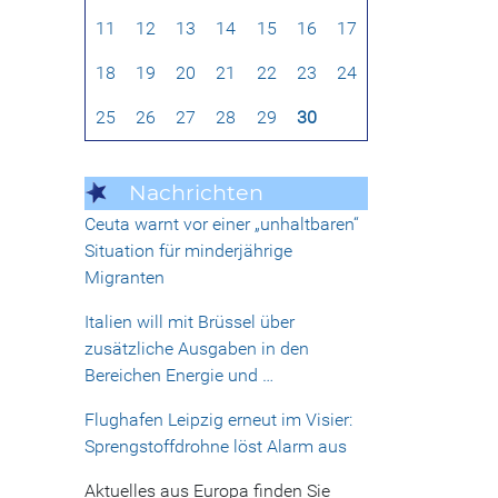
11
12
13
14
15
16
17
18
19
20
21
22
23
24
25
26
27
28
29
30
Nachrichten
Ceuta warnt vor einer „unhaltbaren“
Situation für minderjährige
Migranten
Italien will mit Brüssel über
zusätzliche Ausgaben in den
Bereichen Energie und …
Flughafen Leipzig erneut im Visier:
Sprengstoffdrohne löst Alarm aus
Aktuelles aus Europa finden Sie