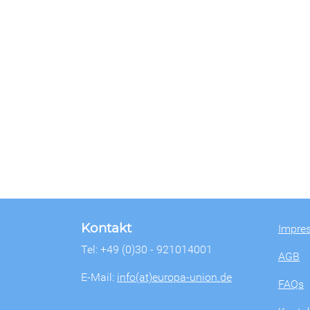
Kontakt
Impre
Tel: +49 (0)30 - 921014001
AGB
E-Mail:
info(at)europa-union.de
FAQs