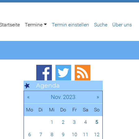
Startseite
Termine
Termin einstellen
Suche
Über uns
Agenda
«
»
Nov. 2023
Mo
Di
Mi
Do
Fr
Sa
So
1
2
3
4
5
6
7
8
9
10
11
12