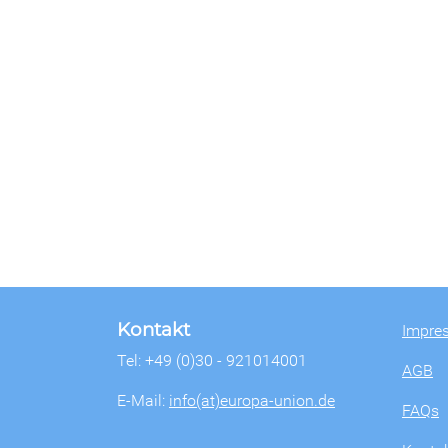
Kontakt
Impre
Tel: +49 (0)30 - 921014001
AGB
E-Mail:
info(at)europa-union.de
FAQs