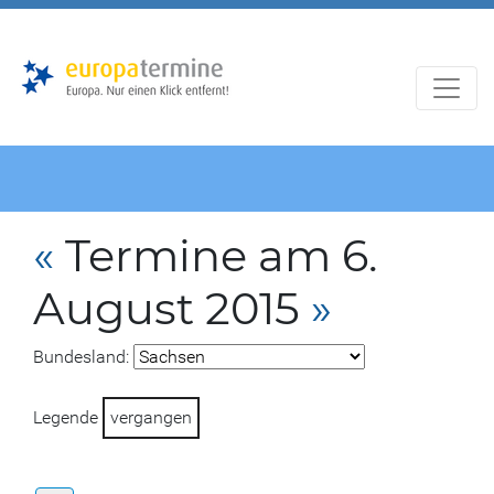
Zur
Zum
Hauptnavigation
Hauptbereich
«
Termine am 6.
August 2015
»
Bundesland:
Legende
vergangen