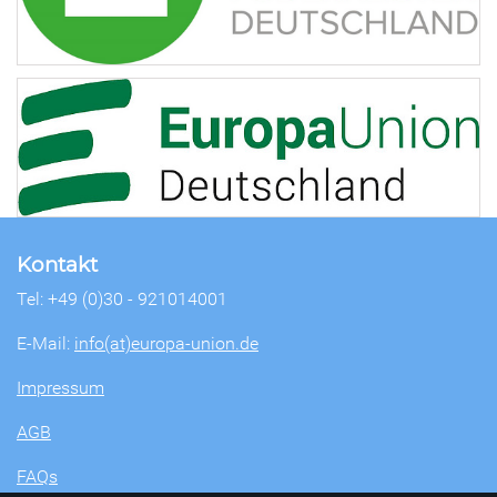
Kontakt
Tel: +49 (0)30 - 921014001
E-Mail:
info(at)europa-union.de
Impressum
AGB
FAQs