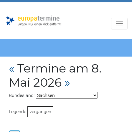
Zur
Zum
Hauptnavigation
Hauptbereich
«
Termine am 8.
Mai 2026
»
Bundesland:
Legende
vergangen